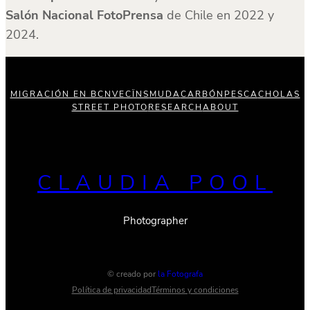
Salón Nacional FotoPrensa
de Chile en 2022 y
2024.
MIGRACIÓN EN BCN
VECÏNS
MUDA
CARBÓN
PESCA
CHOLAS
STREET PHOTO
RESEARCH
ABOUT
CLAUDIA POOL
Photographer
© creado por
la Fotografa
Política de privacidad
Términos y condiciones