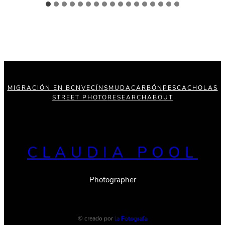
MIGRACIÓN EN BCN
VECÏNS
MUDA
CARBÓN
PESCA
CHOLAS
STREET PHOTO
RESEARCH
ABOUT
CLAUDIA POOL
Photographer
© creado por
la Fotografa